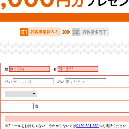
姓
名
せい
めい
歳
※Eメールをお持ちでない、今わからない方は
0120-691-851
へお電話ください