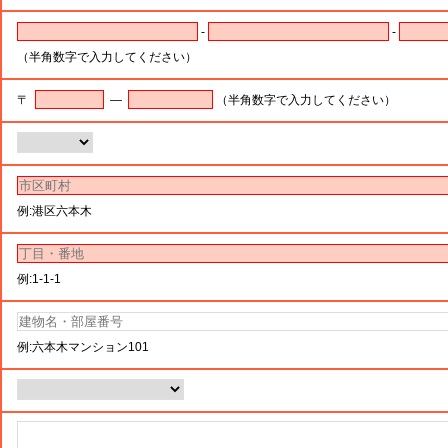
-
-
（半角数字で入力してください）
〒
―
（半角数字で入力してください）
例:港区六本木
例:1-1-1
例:六本木マンション101