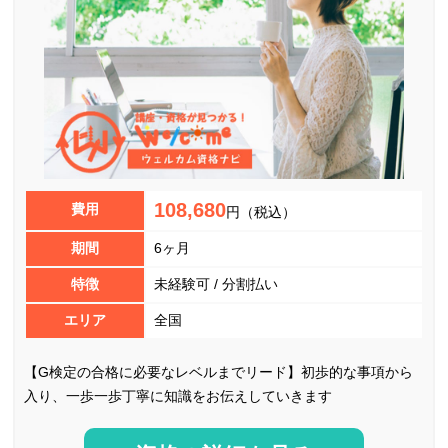
108,680
費用
円（税込）
期間
6ヶ月
特徴
未経験可 / 分割払い
エリア
全国
【G検定の合格に必要なレベルまでリード】初歩的な事項から
入り、一歩一歩丁寧に知識をお伝えしていきます