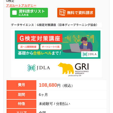
G検定
アガルートアカデミー
108,680
費用
円（税込）
期間
6ヶ月
特徴
未経験可 / 分割払い
エリア
全国