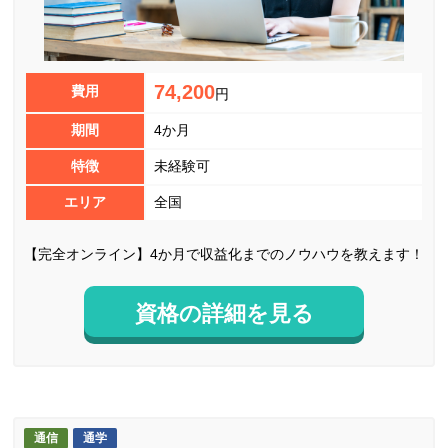
74,200
費用
円
期間
4か月
特徴
未経験可
エリア
全国
【完全オンライン】4か月で収益化までのノウハウを教えます！
資格の詳細を見る
通信
通学