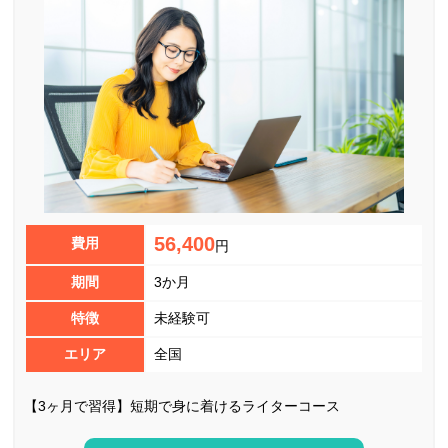
56,400
費用
円
期間
3か月
特徴
未経験可
エリア
全国
【3ヶ月で習得】短期で身に着けるライターコース