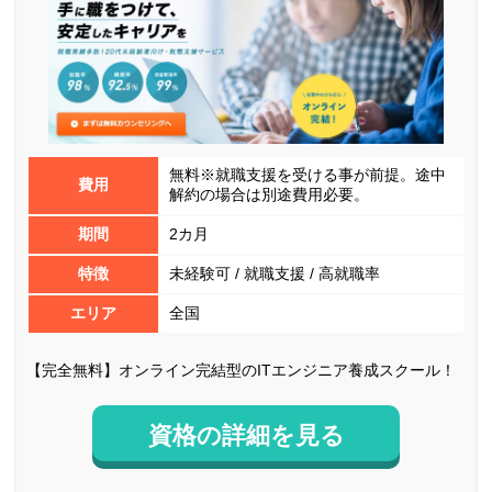
無料※就職支援を受ける事が前提。途中
費用
解約の場合は別途費用必要。
期間
2カ月
特徴
未経験可 / 就職支援 / 高就職率
エリア
全国
【完全無料】オンライン完結型のITエンジニア養成スクール！
資格の詳細を見る