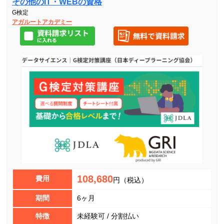
その他のIT・WEBの資格
G検定
アガルートアカデミー
108,680
費用
円（税込）
期間
6ヶ月
特徴
未経験可 / 分割払い