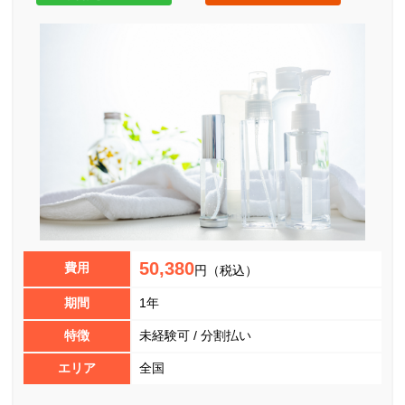
50,380
費用
円（税込）
期間
1年
特徴
未経験可 / 分割払い
エリア
全国