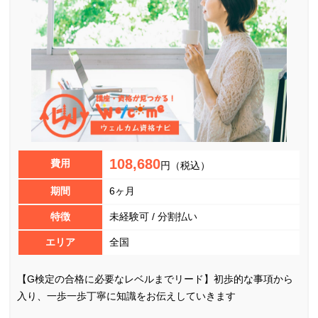
108,680
費用
円（税込）
期間
6ヶ月
特徴
未経験可 / 分割払い
エリア
全国
【G検定の合格に必要なレベルまでリード】初歩的な事項から
入り、一歩一歩丁寧に知識をお伝えしていきます