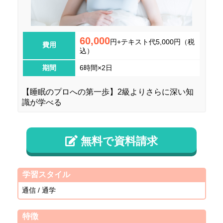
60,000
円+テキスト代5,000円（税
費用
込）
期間
6時間×2日
【睡眠のプロへの第一歩】2級よりさらに深い知
識が学べる
無料で資料請求
学習スタイル
通信 / 通学
特徴