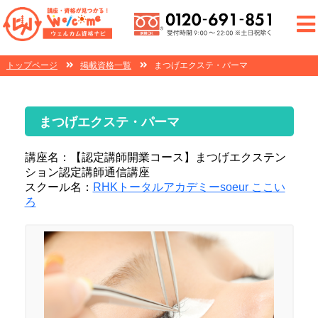
トップページ
掲載資格一覧
まつげエクステ・パーマ
まつげエクステ・パーマ
講座名：【認定講師開業コース】まつげエクステン
ション認定講師通信講座
スクール名：
RHKトータルアカデミーsoeur ここい
ろ