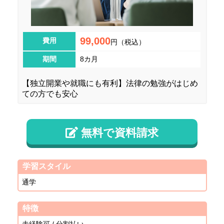
99,000
費用
円（税込）
期間
8カ月
【独立開業や就職にも有利】法律の勉強がはじめ
ての方でも安心
無料で資料請求
学習スタイル
通学
特徴