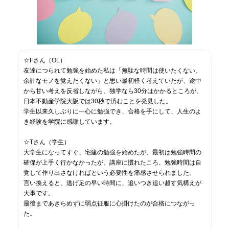
☆Fさん（OL）
友達につられて勉強を始めた私は「無駄な時間は使いたくない、
余計なモノを覚えたくない」と思い最初軽く考えていたが、途中
から甘い考えを反省しながら、独学なら30分はかかるところが、
日本不動産学院大阪では30秒で済むことを発見した。
学生以来久しぶりに一心に勉強でき、合格を手にして、人生のよ
き経験を学院に感謝しています。
☆Tさん（学生）
大学生になってすぐ、宅建の勉強を始めたが、最初は勉強時間の
確保が上手く行かなかったが、講座に慣れたころ、勉強時間は自
覚して作り出さなければという必要性を痛感させられました。
言い換えると、逃げ足の早い時間に、追いつき追い越す気構えが
大事です。
最後まであきらめずに弱点征服に心掛けたのが合格につながっ
た。