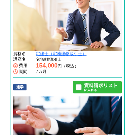
資格名：
宅建士（宅地建物取引士）
講座名：
宅地建物取引士
154,000
費用:
円（税込）
期間:
7カ月
通学