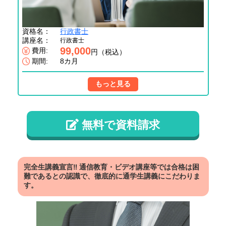
資格名：
行政書士
講座名：
行政書士
99,000
費用:
円（税込）
期間:
8カ月
もっと見る
無料で資料請求
完全生講義宣言‼ 通信教育・ビデオ講座等では合格は困
難であるとの認識で、徹底的に通学生講義にこだわりま
す。