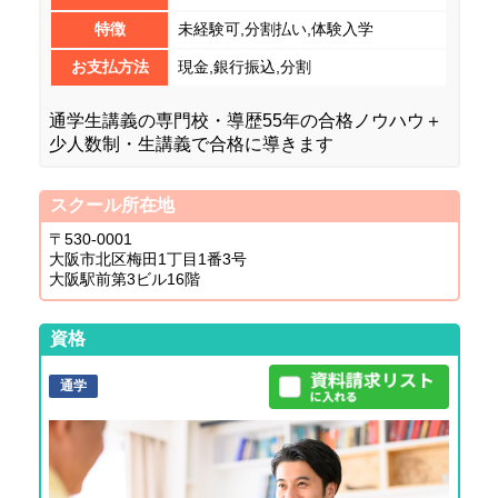
特徴
未経験可,分割払い,体験入学
お支払方法
現金,銀行振込,分割
通学生講義の専門校・導歴55年の合格ノウハウ＋
少人数制・生講義で合格に導きます
スクール所在地
〒530-0001
大阪市北区梅田1丁目1番3号
大阪駅前第3ビル16階
資格
通学