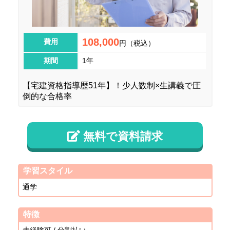
108,000
費用
円（税込）
期間
1年
【宅建資格指導歴51年】！少人数制×生講義で圧
倒的な合格率
無料で資料請求
学習スタイル
通学
特徴