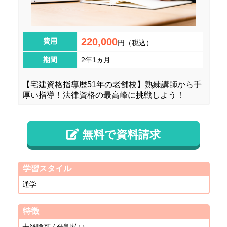
220,000
費用
円（税込）
期間
2年1ヵ月
【宅建資格指導歴51年の老舗校】熟練講師から手
厚い指導！法律資格の最高峰に挑戦しよう！
無料で資料請求
学習スタイル
通学
特徴