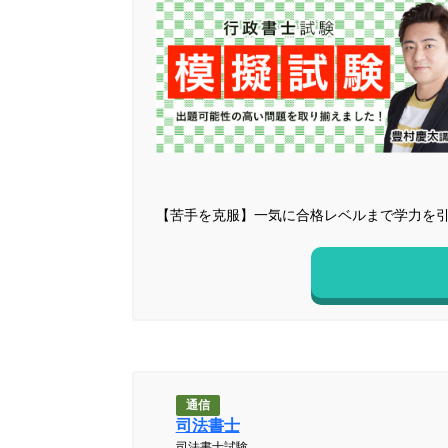
【苦手を克服】一気に合格レベルまで学力を
通信
司法書士
司法書士試験