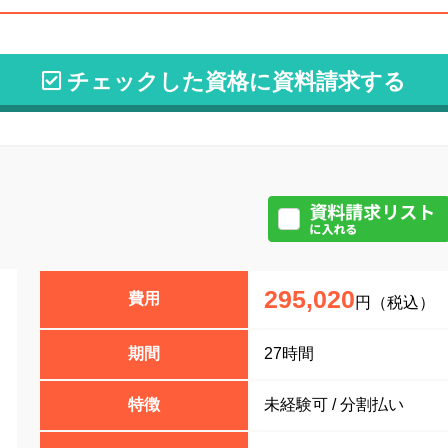
チェックした資格に資料請求する
295,020
費用
円（税込）
期間
27時間
特徴
未経験可 / 分割払い